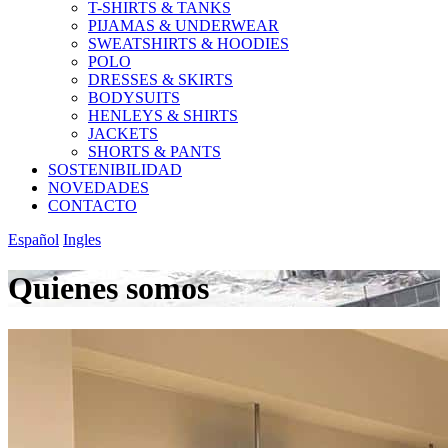
T-SHIRTS & TANKS
PIJAMAS & UNDERWEAR
SWEATSHIRTS & HOODIES
POLO
DRESSES & SKIRTS
BODYSUITS
HENLEYS & SHIRTS
JACKETS
SHORTS & PANTS
SOSTENIBILIDAD
NOVEDADES
CONTACTO
Español
Ingles
Quienes somos