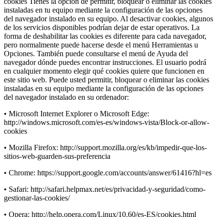
cookies Tienes la opción de permitir, bloquear o eliminar las cookies
instaladas en tu equipo mediante la configuración de las opciones
del navegador instalado en su equipo. Al desactivar cookies, algunos
de los servicios disponibles podrían dejar de estar operativos. La
forma de deshabilitar las cookies es diferente para cada navegador,
pero normalmente puede hacerse desde el menú Herramientas u
Opciones. También puede consultarse el menú de Ayuda del
navegador dónde puedes encontrar instrucciones. El usuario podrá
en cualquier momento elegir qué cookies quiere que funcionen en
este sitio web. Puede usted permitir, bloquear o eliminar las cookies
instaladas en su equipo mediante la configuración de las opciones
del navegador instalado en su ordenador:
• Microsoft Internet Explorer o Microsoft Edge:
http://windows.microsoft.com/es-es/windows-vista/Block-or-allow-
cookies
• Mozilla Firefox: http://support.mozilla.org/es/kb/impedir-que-los-
sitios-web-guarden-sus-preferencia
• Chrome: https://support.google.com/accounts/answer/61416?hl=es
• Safari: http://safari.helpmax.net/es/privacidad-y-seguridad/como-
gestionar-las-cookies/
• Opera: http://help.opera.com/Linux/10.60/es-ES/cookies.html