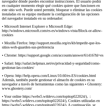
navegador dónde puedes encontrar instrucciones. El usuario podrá
en cualquier momento elegir qué cookies quiere que funcionen en
este sitio web. Puede usted permitir, bloquear o eliminar las cookies
instaladas en su equipo mediante la configuración de las opciones
del navegador instalado en su ordenador:
• Microsoft Internet Explorer o Microsoft Edge:
http://windows.microsoft.com/es-es/windows-vista/Block-or-allow-
cookies
• Mozilla Firefox: http://support.mozilla.org/es/kb/impedir-que-los-
sitios-web-guarden-sus-preferencia
• Chrome: https://support.google.com/accounts/answer/61416?hl=es
• Safari: http://safari.helpmax.net/es/privacidad-y-seguridad/como-
gestionar-las-cookies/
• Opera: http://help.opera.com/Linux/10.60/es-ES/cookies.html
Además, también puede gestionar el almacén de cookies en su
navegador a través de herramientas como las siguientes • Ghostery:
www.ghostery.com/
• Your online https://webs5.wtldevs.com/topitop022024/), :
https://webs5.wtldevs.com/topitop022024/), Cookies utilizadas en
https://webs5.wtldevs.com/topitop022024/), A continuación, se