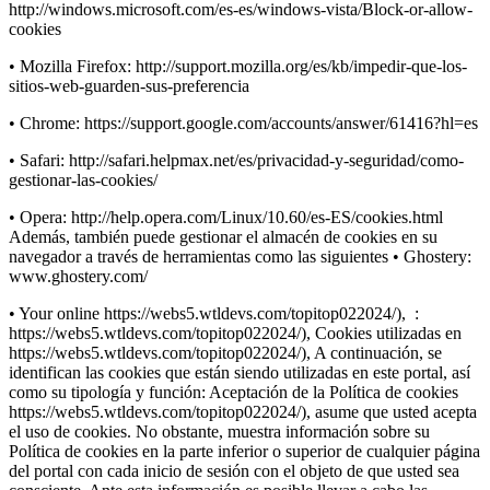
http://windows.microsoft.com/es-es/windows-vista/Block-or-allow-
cookies
• Mozilla Firefox: http://support.mozilla.org/es/kb/impedir-que-los-
sitios-web-guarden-sus-preferencia
• Chrome: https://support.google.com/accounts/answer/61416?hl=es
• Safari: http://safari.helpmax.net/es/privacidad-y-seguridad/como-
gestionar-las-cookies/
• Opera: http://help.opera.com/Linux/10.60/es-ES/cookies.html
Además, también puede gestionar el almacén de cookies en su
navegador a través de herramientas como las siguientes • Ghostery:
www.ghostery.com/
• Your online https://webs5.wtldevs.com/topitop022024/), :
https://webs5.wtldevs.com/topitop022024/), Cookies utilizadas en
https://webs5.wtldevs.com/topitop022024/), A continuación, se
identifican las cookies que están siendo utilizadas en este portal, así
como su tipología y función: Aceptación de la Política de cookies
https://webs5.wtldevs.com/topitop022024/), asume que usted acepta
el uso de cookies. No obstante, muestra información sobre su
Política de cookies en la parte inferior o superior de cualquier página
del portal con cada inicio de sesión con el objeto de que usted sea