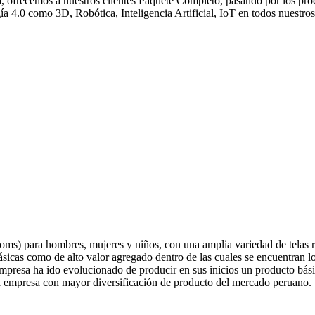
 ofrecemos a nuestros clientes Paquete Completo, pasando por los procesos
a 4.0 como 3D, Robótica, Inteligencia Artificial, IoT en todos nuestr
oms) para hombres, mujeres y niños, con una amplia variedad de telas re
sicas como de alto valor agregado dentro de las cuales se encuentran los
empresa ha ido evolucionado de producir en sus inicios un producto bás
 empresa con mayor diversificación de producto del mercado peruano.