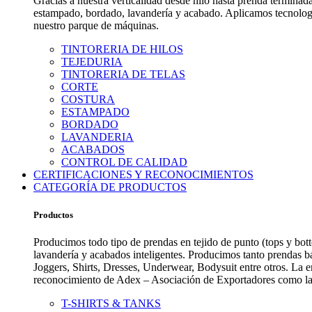
Gracias a nuestra verticalidad desde hilo hasta prenda terminada,
estampado, bordado, lavandería y acabado. Aplicamos tecnologí
nuestro parque de máquinas.
TINTORERIA DE HILOS
TEJEDURIA
TINTORERIA DE TELAS
CORTE
COSTURA
ESTAMPADO
BORDADO
LAVANDERIA
ACABADOS
CONTROL DE CALIDAD
CERTIFICACIONES Y RECONOCIMIENTOS
CATEGORÍA DE PRODUCTOS
Productos
Producimos todo tipo de prendas en tejido de punto (tops y bott
lavandería y acabados inteligentes. Producimos tanto prendas bá
Joggers, Shirts, Dresses, Underwear, Bodysuit entre otros. La 
reconocimiento de Adex – Asociación de Exportadores como la
T-SHIRTS & TANKS