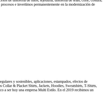
 de tintorería de hilos, tejeduría, tintorería de telas, corte, costura,
os procesos e invertimos permanentemente en la modernización de
gulares y sostenibles, aplicaciones, estampados, efectos de
 Collar & Placket Shirts, Jackets, Hoodies, Sweatshirts, T-Shirts,
ico a ser hoy una empresa Multi Estilo. En el 2019 recibimos un