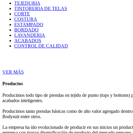
TEJEDURIA
TINTORERIA DE TELAS
CORTE
COSTURA
ESTAMPADO
BORDADO
LAVANDERIA
ACABADOS
CONTROL DE CALIDAD
VER MÁS
Productos
Producimos todo tipo de prendas en tejido de punto (tops y bottoms) p
acabados inteligentes.
Producimos tanto prendas básicas como de alto valor agregado dentro d
Bodysuit entre otros.
La empresa ha ido evolucionado de producir en sus inicios un produc
empresa con mayor diversificación de producto del mercado peruano.