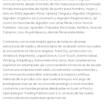
verticalmente desde el teñido de hilo hasta la prenda terminada.
Producimos prendas de tejido de punto para hombre, mujer y
niño en 100% algodón Pima, Upland, Tanguis y Algodón Orgánico,
Algodón Orgánico en Conversión y Algodón Regenerativo, así
como en mezclas de algodón con otras fibras como Tencel,
Poliéster, Viscosa, Spandex, Polyester Reciclado, Refibra, Seacell,
Cáñamo, Lino, Royal Alpaca y demás fibras sostenibles.
Contamos con la más amplia gama de telas en diversas
estructuras de tejido y diversos tipos de acabado entre los cuales
se encuentran la Silicona Vegana, Trans Dry, protección UV,
Viroblock, Repelente, Liquid Strech, Cool Touch, Antimicrobial,
Wicking, Antipilling y Antiwrinkle etre otros. Nos consideramos
expertos en estampado así como también en técnicas de lavado.
Somos una empresa Multi estilo, socialmente comprometida y
con innovación sostenible orientada a la mejora contínua.
Además de la producción que realizamos por encargo de
prestigiosas marcas de reconocido prestigio a nivel mundial,
contamos con tiendas propias distribuidas en todo el Perú y
operadas por Trading Fashion Line S.A. a través de las cuales
comercializamos nuestras propias marcas.