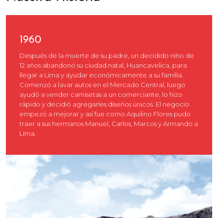
1960
Después de la muerte de su padre, un decidido niño de
12 años abandonó su ciudad natal, Huancavelica, para
llegar a Lima y ayudar económicamente a su familia.
Comenzó a lavar autos en el Mercado Central, luego
ayudó a vender camisetas a un comerciante, lo hizo
rápido y decidió agregarles diseños únicos. El negocio
empezó a mejorar y así fue como Aquilino Flores pudo
traer a sus hermanos Manuel, Carlos, Marcos y Armando a
Lima.