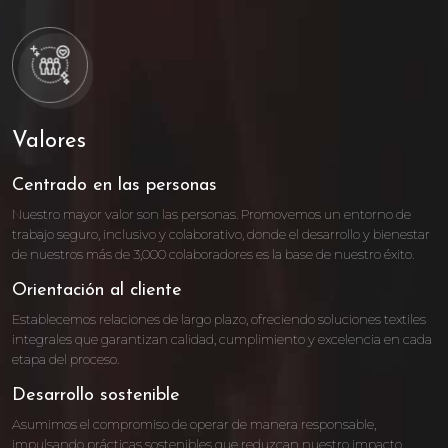
Valores
Centrado en las personas
Nuestro mayor valor son las personas. Promovemos un entorno de
trabajo seguro, inclusivo y colaborativo, donde el desarrollo y bienestar
de nuestros más de 3,000 colaboradores es la base de nuestro éxito.
Orientación al cliente
Establecemos relaciones de largo plazo, ofreciendo soluciones textiles
integrales que garantizan calidad, cumplimiento y excelencia en cada
etapa del proceso.
Desarrollo sostenible
Asumimos el compromiso de operar de manera responsable,
impulsando prácticas sostenibles que reduzcan nuestro impacto